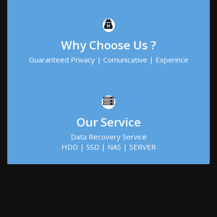
Why Choose Us ?
Guaranteed Privacy | Comunicative | Experince
Our Service
Data Recovery Service
HDD | SSD | NAS | SERVER